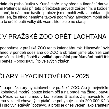
ydala do psího útulku v Kutné Hoře, aby předala finanční dar 
n Pallendal nás při této příležitosti provedl zařízením, u každé
i i ranč, to nás moc bavilo, protože jsme mohli zvířata pohladit 
. Škoda jen, že nikdo nemáme takové podmínky, abychom mohli ně
a to určitě patří velký dík všem, kteří se o ně starají.
E V PRAŽSKÉ ZOO OPĚT LACHTANA
eré podpoříme v pražské ZOO tento kalendářní rok. Hlasování b
hned v pondělí odeslána do ZOO a obratem jsme obdrželi certi
e všem, kteří přispěli a
veliké speciální poděkování patří tří
 penězi - prodiskutují to ve svých třídách.
I ARY HYACINTOVÉHO - 2025
diči papouška ary hyacintového v pražské ZOO. Ara je největší
kobaltově modrý, pouze kolem očí a na bradě má žlutou barvu. 
h. Přezdívá se mu modrý král zelené Brazílie. Zajímavostí toh
ena v zajetí chovaných ptáků se pohybuje okolo 200 000 Kč. 
 i pro vyhledávání potravy), a proto je dnes veden jako zranitel