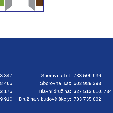
3 347
Sborovna I.st:
733 509 936
8 465
Sborovna II.st:
603 989 393
2 175
Hlavní družina:
327 513 610, 734
9 910
Družina v budově školy:
733 735 882