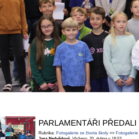
PARLAMENTÁŘI PŘEDALI 
Rubrika
Fotogalerie ze života školy
Fotogaleri
Jana Nedvědová
Vloženo: 20. dubna v 18:53