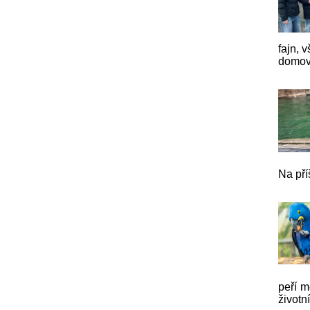
fajn, 
domov.
Na pří
peří m
životn