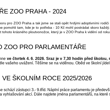
E ZOO PRAHA - 2024
poru pro ZOO Praha a tak jsme se stali opět hrdými adoptivními rodiči 
sme pomohli tam, kde je to potřeba - 10 Kč mohl postrádat skoro každý.
t tohoto krásného ploutvonožce, který je v ZOO Praha k vidění od ro
O ZOO PRO PARLAMENTÁŘE
ěhne
ve čtvrtek 4. 6. 2026. Sraz je v 7,30
hodin před školou, n
e vašeho uvážení. Těšíme se na viděnou. Oběd ve školní jídeln
VE ŠKOLNÍM ROCE 2025/2026
schází zástupci 3.- 9.tříd. Náplní práce parlamentu je předevší
 vyhlašování akcí. Dále najdete jména parlamentářů, na které s