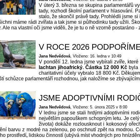
V úterý 3. března se skupina parlamentářů v
tady, rozhodl školní parlament v hlasování. Pa
stalo, že skončil právě tady. Prohlédli jsme s
všichni máme rádi zvířata a tak jsme si půlhodinku tady užili
 Ale na vlastní oči jsme viděli, že je tu o ně vzorně postaráno - z
V ROCE 2026 PODPOŘÍM
Jana Nedvědová
Vloženo: 16. ledna v 10:49
V pondělí 12. ledna jsme vybírali zvíře, kt
lachtan jihoafrický. Částka 12 000
Kč
byla 
charitativní účely vybralo 18 800 Kč. Děkujem
ští schůzce parlamentáří rozhodnou, jak naložíme se zbývajícími
JSME ADOPTIVNÍMI RODIČ
Jana Nedvědová
Vloženo: 5. února 2025 v 8:00
V lednu jsme se stali hrdými adoptivními ro
největším papouškem schopným letu. Je celý 
života) dokáže rozlousknout i kokosový ořec
ění barvu z modré na zelenou, po oschnutí zpět na modrou. C
ího
prostředí
,
lidskou činností (ubývá míst vhodných pro hnízdění