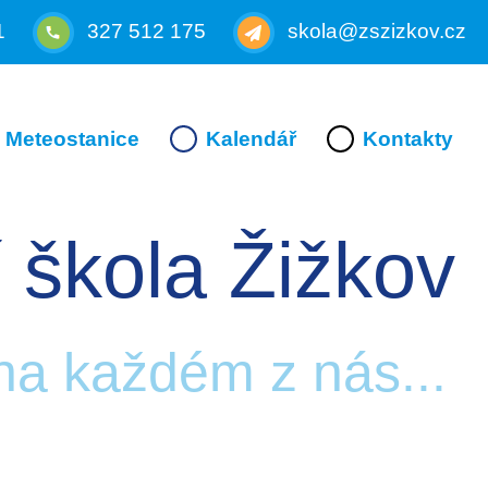
1
327 512 175
skola@zszizkov.cz
Meteostanice
Kalendář
Kontakty
 škola Žižkov
 na každém z nás...