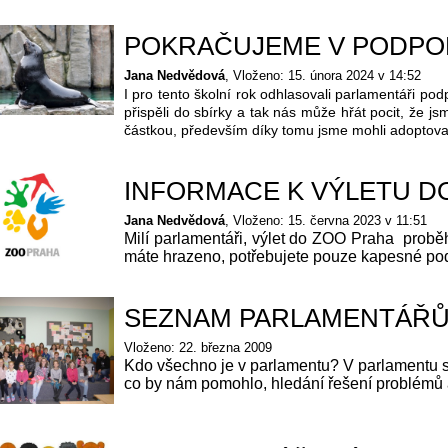
POKRAČUJEME V PODPOŘ
Jana Nedvědová
Vloženo: 15. února 2024 v 14:52
I pro tento školní rok odhlasovali parlamentáři pod
přispěli do sbírky a tak nás může hřát pocit, že j
částkou, především díky tomu jsme mohli adoptova
INFORMACE K VÝLETU D
Jana Nedvědová
Vloženo: 15. června 2023 v 11:51
Milí parlamentáři, výlet do ZOO Praha prob
máte hrazeno, potřebujete pouze kapesné podl
SEZNAM PARLAMENTÁŘŮ 
Vloženo: 22. března 2009
Kdo všechno je v parlamentu? V parlamentu se 
co by nám pomohlo, hledání řešení problémů a