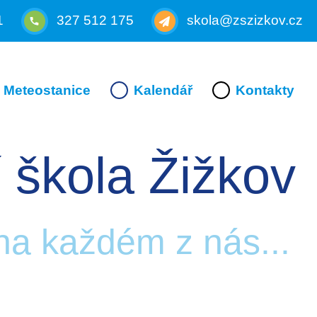
1
327 512 175
skola@zszizkov.cz
Meteostanice
Kalendář
Kontakty
 škola Žižkov
 na každém z nás...