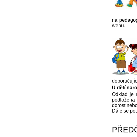
na pedagog
webu.
doporučujíc
U dětí nar
Odklad je 
podložena 
dorost nebo
Dále se pos
PŘEDČ