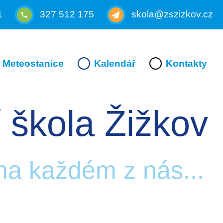
1
327 512 175
skola@zszizkov.cz
Meteostanice
Kalendář
Kontakty
 škola Žižkov
 na každém z nás...