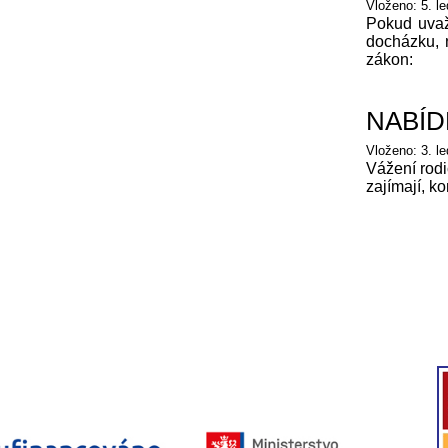
Vloženo: 5. l
Pokud uvaž
docházku, n
zákon:
NABÍD
Vloženo: 3. l
Vážení rodi
zajímají, k