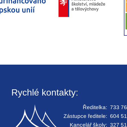
Rychlé kontakty:
Ředitelka:
733 76
Zástupce ředitele:
604 51
Kancelář školy:
327 51