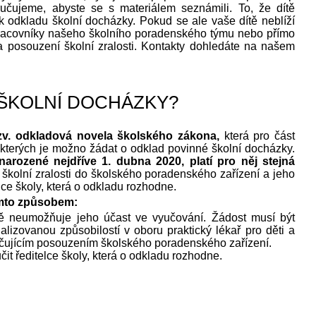
čujeme, abyste se s materiálem seznámili. To, že dítě
 odkladu školní docházky. Pokud se ale vaše dítě neblíží
 pracovníky našeho školního poradenského týmu nebo přímo
 posouzení školní zralosti. Kontakty dohledáte na našem
 ŠKOLNÍ DOCHÁZKY?
 tzv. odkladová novela školského zákona,
která pro část
kterých je možno žádat o odklad povinné školní docházky.
 narozené nejdříve 1. dubna 2020, platí pro něj stejná
 školní zralosti do školského poradenského zařízení a jeho
lce školy, která o odkladu rozhodne.
tímto způsobem:
bě neumožňuje jeho účast ve vyučování. Žádost musí být
izovanou způsobilostí v oboru praktický lékař pro děti a
ručujícím posouzením školského poradenského zařízení.
t ředitelce školy, která o odkladu rozhodne.