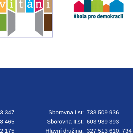
3 347
Sborovna I.st:
733 509 936
8 465
Sborovna II.st:
603 989 393
2 175
Hlavní družina:
327 513 610, 734