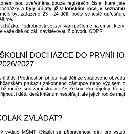
onem jsou zveřejněna pouze registrační čísla, která jste
í docházky a
byly přijaty již v lońském roce, v seznamu
 mělo být zařazeno 23 - 24 dětí, počty se ještě upřesňují,
těšíme.
 schůzku. Podrobnosti setkání vám pošleme na email, který
bude vaše dítě od září navštěvovat. Z důvodu GDPR
É ŠKOLNÍ DOCHÁZCE DO PRVNÍHO
026/2027
vní třídy. Přednost při přijetí mají děti ze spádového obvodu
 v občanském průkazu zákonného zástupce nebo výpisem z
jichž rodiče jsou zaměstnanci ZŠ Žižkov. Pro přijetí je třeba,
jmout i děti, která kritérium nesplňují ,ale jejich rodiče mají
KOLÁK ZVLÁDAT?
rý vydalo MŠMT, týkající se připravenosti dětí pro vstup