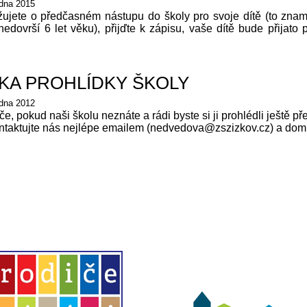
edna 2015
ujete o předčasném nástupu do školy pro svoje dítě (to znam
edovrší 6 let věku), přijďte k zápisu, vaše dítě bude přijato
KA PROHLÍDKY ŠKOLY
edna 2012
če, pokud naši školu neznáte a rádi byste si ji prohlédli ještě př
ontaktujte nás nejlépe emailem (nedvedova@zszizkov.cz) a doml