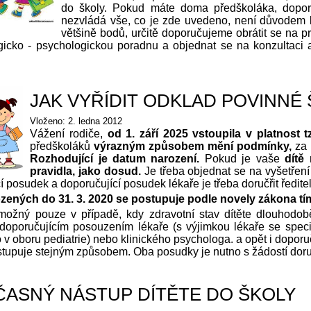
do školy. Pokud máte doma předškoláka, doporu
nezvládá vše, co je zde uvedeno, není důvodem k
většině bodů, určitě doporučujeme obrátit se na
icko - psychologickou poradnu a objednat se na konzultaci a
JAK VYŘÍDIT ODKLAD POVINNÉ
Vloženo: 2. ledna 2012
Vážení rodiče,
od 1. září 2025 vstoupila v platnost
předškoláků
výrazným způsobem mění podmínky,
za 
Rozhodující je datum narození.
Pokud je vaše
dítě
pravidla, jako dosud.
Je třeba objednat se na vyšetření
í posudek a doporučující posudek lékaře je třeba doručřit ředite
ozených do 31. 3. 2020 se postupuje podle novely zákona 
možný pouze v případě, kdy zdravotní stav dítěte dlouhodo
doporučujícím posouzením lékaře (s výjimkou lékaře se special
 v oboru pediatrie) nebo klinického psychologa. a opět i dopo
tupuje stejným způsobem. Oba posudky je nutno s žádostí doruči
ASNÝ NÁSTUP DÍTĚTE DO ŠKOLY