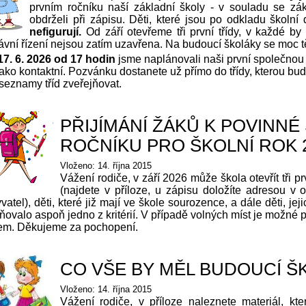
prvním ročníku naší základní školy - v souladu se zák
obdrželi při zápisu. Děti, které jsou po odkladu školn
nefigurují.
Od září otevřeme tři první třídy, v každé by
ávní řízení nejsou zatím uzavřena. Na budoucí školáky se moc 
17. 6. 2026 od 17 hodin
jsme naplánovali naši první společnou
 jako kontaktní. Pozvánku dostanete už přímo do třídy, kterou 
eznamy tříd zveřejňovat.
PŘIJÍMÁNÍ ŽÁKŮ K POVINN
ROČNÍKU PRO ŠKOLNÍ ROK 2
Vloženo: 14. října 2015
Vážení rodiče, v září 2026 může škola otevřít tři pr
(najdete v příloze, u zápisu doložíte adresou
vatel), děti, které již mají ve škole sourozence, a dále děti, je
ňovalo aspoň jedno z kritérií. V případě volných míst je možné při
zájem. Děkujeme za pochopení.
CO VŠE BY MĚL BUDOUCÍ Š
Vloženo: 14. října 2015
Vážení rodiče, v příloze naleznete materiál, kte