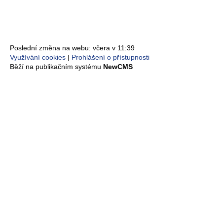
Poslední změna na webu: včera v 11:39
Využívání cookies
Prohlášení o přístupnosti
Běží na publikačním systému
NewCMS