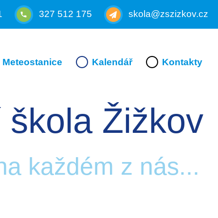
1
327 512 175
skola@zszizkov.cz
Meteostanice
Kalendář
Kontakty
 škola Žižkov
 na každém z nás...