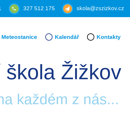
1
327 512 175
skola@zszizkov.cz
Meteostanice
Kalendář
Kontakty
 škola Žižkov
 na každém z nás...