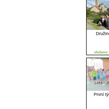
Družin
vloženo: 
První t