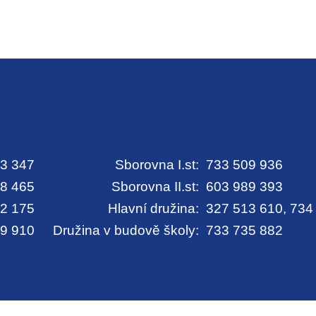
3 347
Sborovna I.st:
733 509 936
8 465
Sborovna II.st:
603 989 393
2 175
Hlavní družina:
327 513 610, 734
9 910
Družina v budově školy:
733 735 882