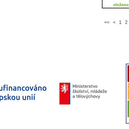
vloženo:
<<
<
1
2