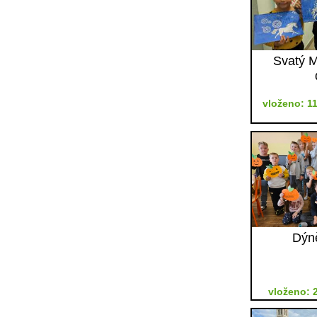
Svatý M
vloženo: 11
Dýně
vloženo: 2