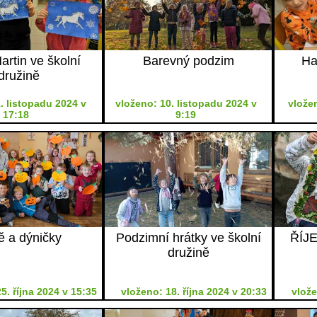
artin ve školní
Barevný podzim
Ha
družině
. listopadu 2024 v
vloženo: 10. listopadu 2024 v
vložen
17:18
9:19
 a dýničky
Podzimní hrátky ve školní
ŘÍJE
družině
5. října 2024 v 15:35
vloženo: 18. října 2024 v 20:33
vlože