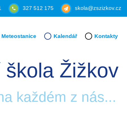
1
327 512 175
skola@zszizkov.cz
Meteostanice
Kalendář
Kontakty
 škola Žižkov
 na každém z nás...