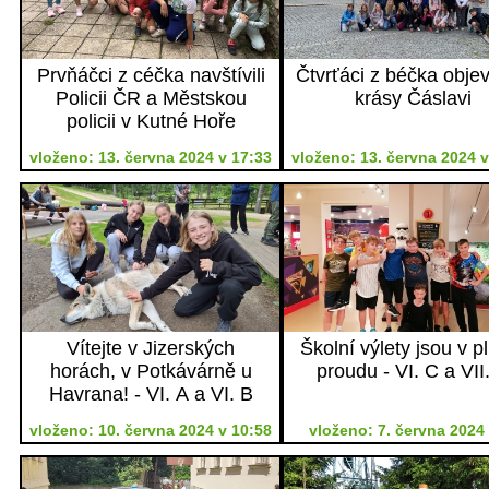
Prvňáčci z céčka navštívili
Čtvrťáci z béčka objev
Policii ČR a Městskou
krásy Čáslavi
policii v Kutné Hoře
vloženo: 13. června 2024 v 17:33
vloženo: 13. června 2024 v
Vítejte v Jizerských
Školní výlety jsou v 
horách, v Potkávárně u
proudu - VI. C a VII
Havrana! - VI. A a VI. B
vloženo: 10. června 2024 v 10:58
vloženo: 7. června 2024 