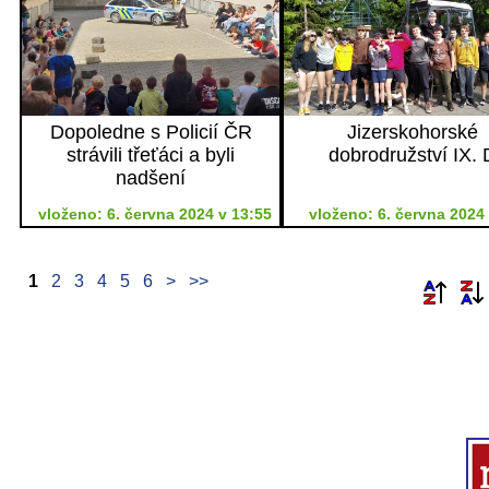
Dopoledne s Policií ČR
Jizerskohorské
strávili třeťáci a byli
dobrodružství IX. 
nadšení
vloženo: 6. června 2024 v 13:55
vloženo: 6. června 2024 
1
2
3
4
5
6
>
>>