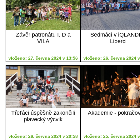
Závěr patronátu I. D a
Sedmáci v iQLANDI
VII.A
Liberci
vloženo: 27. června 2024 v 13:56
vloženo: 26. června 2024 v
Třeťáci úspěšně zakončili
Akademie - pokračo
plavecký výcvik
vloženo: 26. června 2024 v 20:58
vloženo: 25. června 2024 v