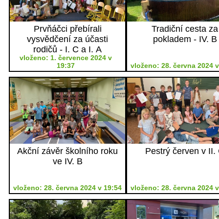
Prvňáčci přebírali
Tradiční cesta za
vysvědčení za účasti
pokladem - IV. B
rodičů - I. C a I. A
vloženo: 1. července 2024 v
19:37
vloženo: 28. června 2024 v
Akční závěr školního roku
Pestrý červen v II.
ve IV. B
vloženo: 28. června 2024 v 19:54
vloženo: 28. června 2024 v