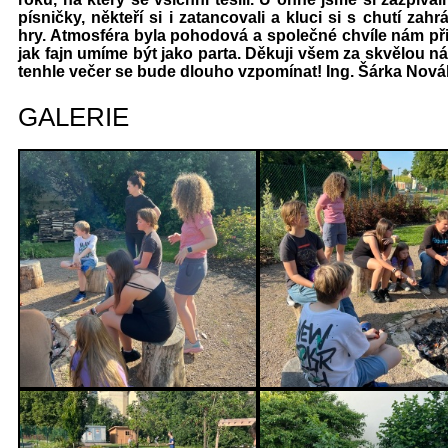
písničky, někteří si i zatancovali a kluci si s chutí zahr
hry. Atmosféra byla pohodová a společné chvíle nám př
jak fajn umíme být jako parta. Děkuji všem za skvělou n
tenhle večer se bude dlouho vzpomínat! Ing. Šárka Nov
GALERIE