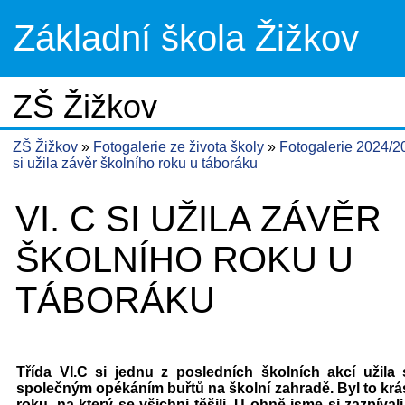
Základní škola Žižkov
ZŠ Žižkov
ZŠ Žižkov
Fotogalerie ze života školy
Fotogalerie 2024/
si užila závěr školního roku u táboráku
VI. C SI UŽILA ZÁVĚR
ŠKOLNÍHO ROKU U
TÁBORÁKU
Třída VI.C si jednu z posledních školních akcí užila 
společným opékáním buřtů na školní zahradě. Byl to krá
roku, na který se všichni těšili. U ohně jsme si zazpíval