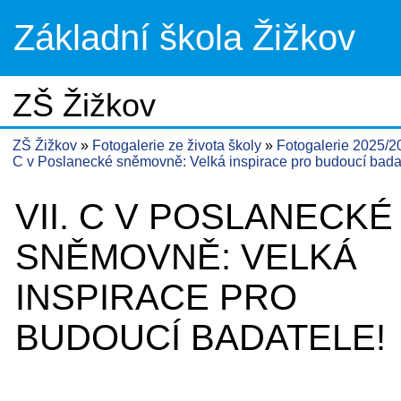
Základní škola Žižkov
ZŠ Žižkov
ZŠ Žižkov
Fotogalerie ze života školy
Fotogalerie 2025/
C v Poslanecké sněmovně: Velká inspirace pro budoucí bada
VII. C V POSLANECKÉ
SNĚMOVNĚ: VELKÁ
INSPIRACE PRO
BUDOUCÍ BADATELE!