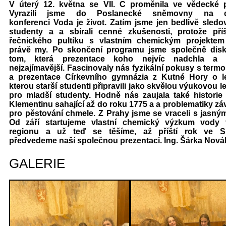
V úterý 12. května se VII
. C
proměnila ve vědecké p
Vyrazili jsme do Poslanecké sněmovny na cel
konferenci
Voda je život
. Zatím jsme jen bedlivě sledov
studenty a a sbírali cenné zkušenosti, protože pří
řečnického pultíku s vlastním chemickým projekte
právě my. Po skončení programu jsme společně disk
tom, která prezentace koho nejvíc nadchla a
nejzajímavější. Fascinovaly nás fyzikální pokusy s term
a prezentace Církevního gymnázia z Kutné Hory o l
kterou starší studenti připravili jako skvělou výukovou l
pro mladší studenty. Hodně nás zaujala také historie
Klementinu sahající až do roku 1775 a a problematiky zá
pro pěstování chmele. Z Prahy jsme se vraceli s jasný
Od září startujeme vlastní chemický výzkum vody
regionu a už teď se těšíme, až příští rok ve 
předvedeme naší společnou prezentaci. Ing. Šárka Nov
GALERIE