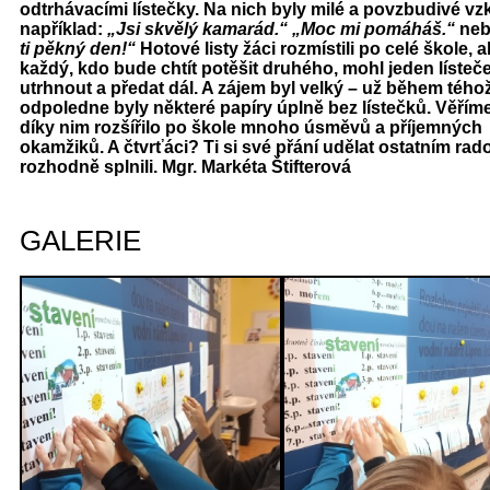
odtrhávacími lístečky. Na nich byly milé a povzbudivé vz
například:
„Jsi skvělý kamarád.“ „Moc mi pomáháš.“
ne
ti pěkný den!“
Hotové listy žáci rozmístili po celé škole, a
každý, kdo bude chtít potěšit druhého, mohl jeden lísteč
utrhnout a předat dál. A zájem byl velký – už během tého
odpoledne byly některé papíry úplně bez lístečků. Věříme
díky nim rozšířilo po škole mnoho úsměvů a příjemných
okamžiků. A čtvrťáci? Ti si své přání udělat ostatním rad
rozhodně splnili. Mgr. Markéta Štifterová
GALERIE