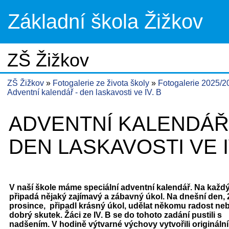
Základní škola Žižkov
ZŠ Žižkov
ZŠ Žižkov
Fotogalerie ze života školy
Fotogalerie 2025/
Adventní kalendář - den laskavosti ve IV. B
ADVENTNÍ KALENDÁŘ
DEN LASKAVOSTI VE I
V naší škole máme speciální adventní kalendář. Na každ
připadá nějaký zajímavý a zábavný úkol. Na dnešní den, 
prosince, připadl krásný úkol, udělat někomu radost neb
dobrý skutek. Žáci ze IV. B se do tohoto zadání pustili s
nadšením. V hodině výtvarné výchovy vytvořili originální