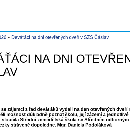
2026
Deváťáci na dni otevřených dveří v SZŠ Čáslav
ŤÁCI NA DNI OTEVŘEN
LAV
. se zájemci z řad deváťáků vydali na den otevřených dveří
ěli možnost důkladně poznat školu, její zázemí a jednotlivé
 se sloučila Střední zemědělská škola se Středním odborným
ezky strávené dopoledne. Mgr. Daniela Podoláková