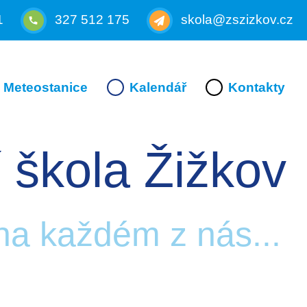
1
327 512 175
skola@zszizkov.cz
Meteostanice
Kalendář
Kontakty
 škola Žižkov
 na každém z nás...