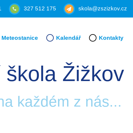
1
327 512 175
skola@zszizkov.cz
Meteostanice
Kalendář
Kontakty
 škola Žižkov
 na každém z nás...