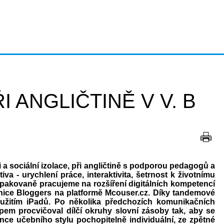
 ANGLIČTINĚ V V. B
 a sociální izolace, při angličtině s podporou pedagogů a
va - urychlení práce, interaktivita, šetrnost k životnímu
opakovaně pracujeme na rozšíření digitálních kompetencí
ebnice Bloggers na platformě Mcouser.cz. Díky tandemové
oužitím iPadů. Po několika předchozích komunikačních
pem procvičoval dílčí okruhy slovní zásoby tak, aby se
ence učebního stylu pochopitelně individuální, ze zpětné