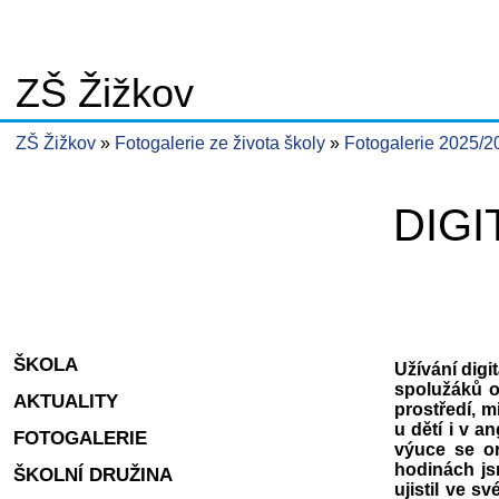
ZŠ Žižkov
ZŠ Žižkov
Fotogalerie ze života školy
Fotogalerie 2025/
DIGI
ŠKOLA
Užívání digi
spolužáků o 
AKTUALITY
prostředí, 
u dětí i v 
FOTOGALERIE
výuce se or
hodinách js
ŠKOLNÍ DRUŽINA
ujistil ve s