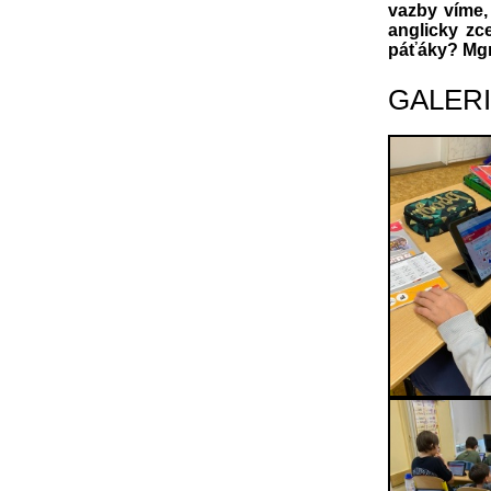
vazby víme,
anglicky zc
páťáky? Mgr
GALER