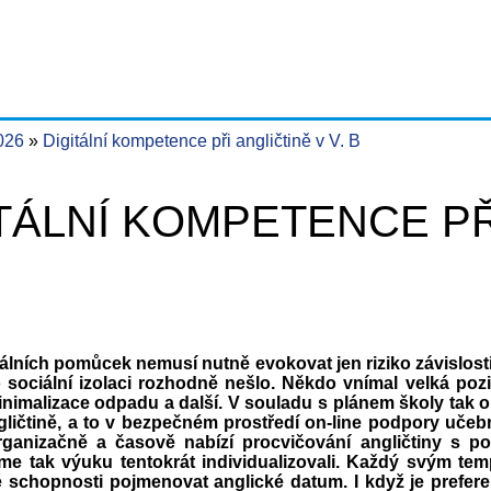
2026
Digitální kompetence při angličtině v V. B
TÁLNÍ KOMPETENCE PŘI
tálních pomůcek nemusí nutně evokovat jen riziko závislosti
sociální izolaci rozhodně nešlo. Někdo vnímal velká poziti
minimalizace odpadu a další. V souladu s plánem školy tak 
angličtině, a to v bezpečném prostředí on-line podpory uč
ganizačně a časově nabízí procvičování angličtiny s p
me tak výuku tentokrát individualizovali. Každý svým tem
vé schopnosti pojmenovat anglické datum. I když je prefer