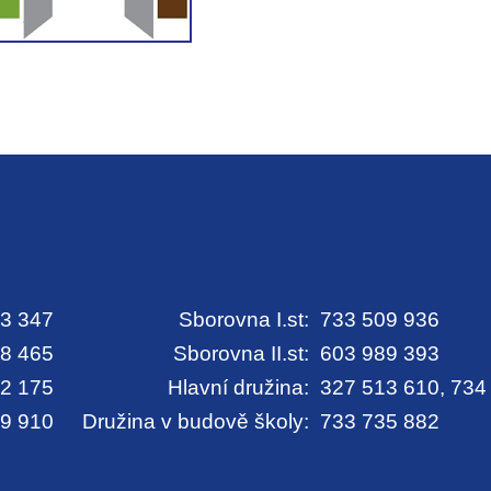
3 347
Sborovna I.st:
733 509 936
8 465
Sborovna II.st:
603 989 393
2 175
Hlavní družina:
327 513 610, 734
9 910
Družina v budově školy:
733 735 882