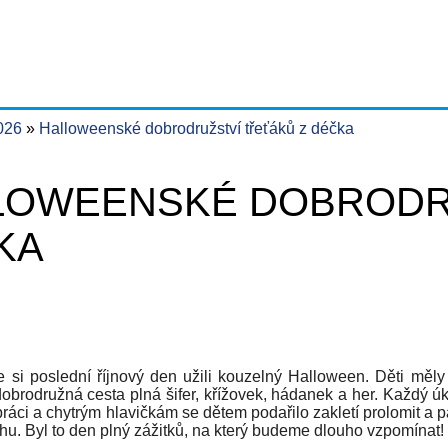
2026
Halloweenské dobrodružství třeťáků z déčka
LOWEENSKÉ DOBRODRU
KA
e si poslední říjnový den užili kouzelný Halloween. Děti měly 
obrodružná cesta plná šifer, křížovek, hádanek a her. Každý úk
ráci a chytrým hlavičkám se dětem podařilo zakletí prolomit a 
hu. Byl to den plný zážitků, na který budeme dlouho vzpomínat