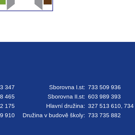
3 347
Sborovna I.st:
733 509 936
8 465
Sborovna II.st:
603 989 393
2 175
Hlavní družina:
327 513 610, 734
9 910
Družina v budově školy:
733 735 882