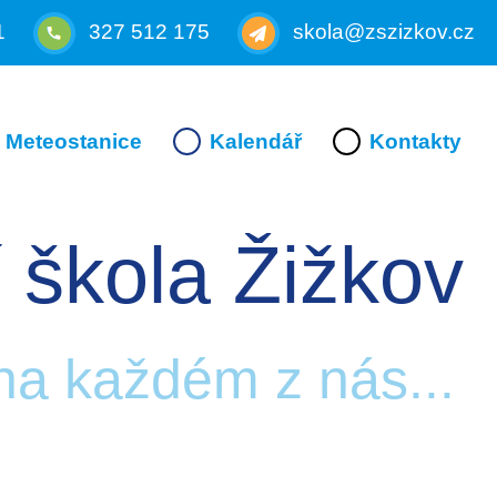
1
327 512 175
skola@zszizkov.cz
Meteostanice
Kalendář
Kontakty
 škola Žižkov
 na každém z nás...