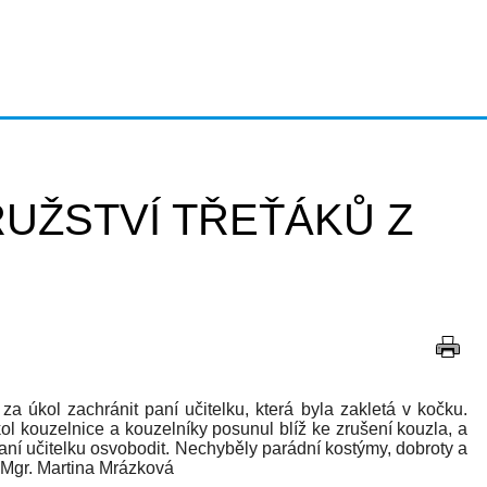
ŽSTVÍ TŘEŤÁKŮ Z
za úkol zachránit paní učitelku, která byla zakletá v kočku.
ol kouzelnice a kouzelníky posunul blíž ke zrušení kouzla, a
paní učitelku osvobodit. Nechyběly parádní kostýmy, dobroty a
! Mgr. Martina Mrázková