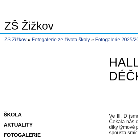
ZŠ Žižkov
ZŠ Žižkov
Fotogalerie ze života školy
Fotogalerie 2025/
HAL
DÉČ
ŠKOLA
Ve III. D jsm
Čekala nás d
AKTUALITY
díky týmové p
spousta smíc
FOTOGALERIE