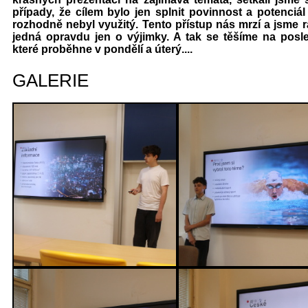
případy, že cílem bylo jen splnit povinnost a potenciál
rozhodně nebyl využitý. Tento přístup nás mrzí a jsme r
jedná opravdu jen o výjimky. A tak se těšíme na posle
které proběhne v pondělí a úterý....
GALERIE