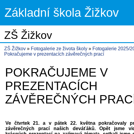
Základní škola Žižkov
ZŠ Žižkov
ZŠ Žižkov
Fotogalerie ze života školy
Fotogalerie 2025/
Pokračujeme v prezentacích závěrečných prací
POKRAČUJEME V
PREZENTACÍCH
ZÁVĚREČNÝCH PRAC
Ve čtvrtek 21. a v pátek 22. května pokračovaly p
závěrečných prací našich deváťáků. Opět jsme vid
krásných prezentací na zajímavá témata, setkali jsme s