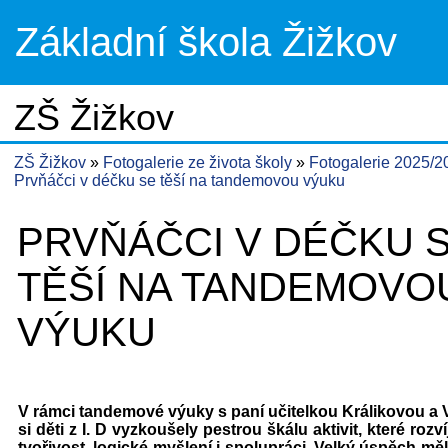
Základní škola Žižkov
ZŠ Žižkov
ZŠ Žižkov
Fotogalerie ze života školy
Fotogalerie 2025/
Prvňáčci v déčku se těší na tandemovou výuku
PRVŇÁČCI V DÉČKU 
TĚŠÍ NA TANDEMOVO
VÝUKU
V rámci tandemové výuky s paní učitelkou Králikovou a
si děti z I. D vyzkoušely pestrou škálu aktivit, které rozvíj
tvořivost, logické myšlení i spolupráci. Velký úspěch mě