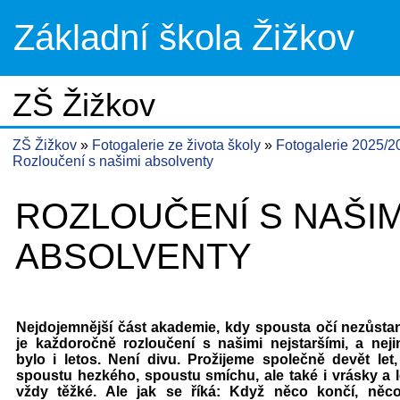
Základní škola Žižkov
ZŠ Žižkov
ZŠ Žižkov
Fotogalerie ze života školy
Fotogalerie 2025/
Rozloučení s našimi absolventy
ROZLOUČENÍ S NAŠIM
ABSOLVENTY
Nejdojemnější část akademie, kdy spousta očí nezůsta
je každoročně rozloučení s našimi nejstaršími, a nej
bylo i letos. Není divu. Prožijeme společně devět let,
spoustu hezkého, spoustu smíchu, ale také i vrásky a l
vždy těžké. Ale jak se říká: Když něco končí, něc