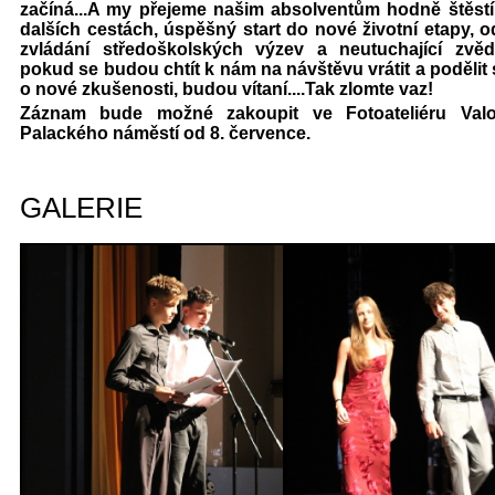
začíná...A my přejeme našim absolventům hodně štěstí 
dalších cestách, úspěšný start do nové životní etapy, o
zvládání středoškolských výzev a neutuchající zvěda
pokud se budou chtít k nám na návštěvu vrátit a podělit
o nové zkušenosti, budou vítaní....Tak zlomte vaz!
Záznam bude možné zakoupit ve Fotoateliéru Val
Palackého náměstí od 8. července.
GALERIE