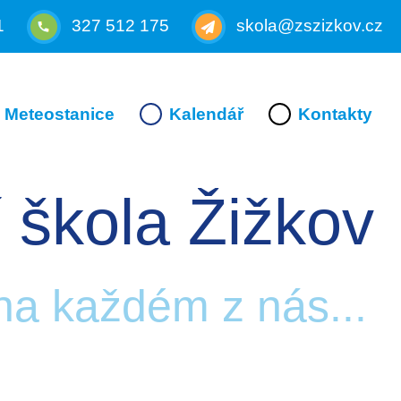
1
327 512 175
skola@zszizkov.cz
Meteostanice
Kalendář
Kontakty
 škola Žižkov
 na každém z nás...