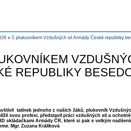
2026
S plukovníkem Vzdušných sil Armády České republiky be
LUKOVNÍKEM VZDUŠNÝC
É REPUBLIKY BESEDOV
navštívil tatínek jednoho z našich žáků, plukovník Vzdušný
lížil svou profesi, představil práci vzdušných sil a ochotně
3D skládačkami Armády ČR, které si pak s velkým nadšením 
jeme. Mgr. Zuzana Králiková