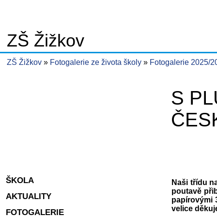
ZŠ Žižkov
ZŠ Žižkov
Fotogalerie ze života školy
Fotogalerie 2025/
S P
ČESK
ŠKOLA
Naši třídu 
poutavě přib
AKTUALITY
papírovými 
velice děku
FOTOGALERIE