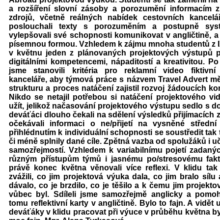
a rozšíření slovní zásoby a porozumění informacím 
zdrojů, včetně reálných nabídek cestovních kanceláří
poslouchali texty s porozuměním a postupně syst
vylepšovali své schopnosti komunikovat v angličtině, a 
písemnou formou. Vzhledem k zájmu mnoha studentů z I
v květnu jeden z plánovaných projektových výstupů pr
digitálními kompetencemi, nápaditostí a kreativitou. P
jsme stanovili kritéria pro reklamní video fiktivní
kanceláře, aby týmová práce s názvem Travel Advert m
strukturu a proces natáčení zajistil rozvoj žádoucích k
Nikdo se netajil potřebou si natáčení projektového vi
užít, jelikož načasování projektového výstupu sedlo s d
deváťáci dlouho čekali na sdělení výsledků přijímacích 
očekávali informaci o ne/přijetí na vysněné střední
přihlédnutím k individuální schopnosti se soustředit tak
či méně splnily dané cíle. Zpětná vazba od spolužáků i uč
samozřejmostí. Vzhledem k variabilnímu pojetí zadaných 
různým přístupům týmů i jasnému po/stresovému fak
právě konec května věnovali více reflexi. V klidu tak
zvážili, co jim projektová výuka dala, co jim bralo síl
dávalo, co je brzdilo, co je těšilo a k čemu jim projekto
vůbec byl. Sdíleli jsme samozřejmě anglicky a pomo
tomu reflektivní karty v angličtině. Bylo to fajn. A vidě
deváťáky v klidu pracovat při výuce v průběhu května b