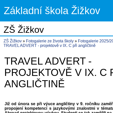
Základní škola Žižkov
ZŠ Žižkov
ZŠ Žižkov
Fotogalerie ze života školy
Fotogalerie 2025/
TRAVEL ADVERT - projektově v IX. C při angličtině
TRAVEL ADVERT -
PROJEKTOVĚ V IX. C 
ANGLIČTINĚ
Již od února se při výuce angličtiny v 9. ročníku zamě
propojení kompetencí s jazykovými znalostmi v témat
Abroad projektovou výukou. Studenti se tak zaměřili na 