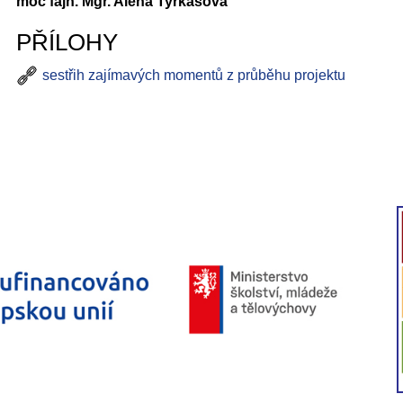
moc fajn. Mgr. Alena Tyrkasová
PŘÍLOHY
sestřih zajímavých momentů z průběhu projektu