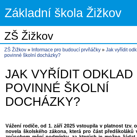
Základní škola Žižkov
ZŠ Žižkov
ZŠ Žižkov
Informace pro budoucí prvňáčky
Jak vyřídit od
povinné školní docházky?
JAK VYŘÍDIT ODKLAD
POVINNÉ ŠKOLNÍ
DOCHÁZKY?
Vážení rodiče,
od 1. září 2025 vstoupila v platnost tzv.
novela školského zákona,
která pro část předškoláků
způsobem mění podmínky,
za kterých je možno žádat