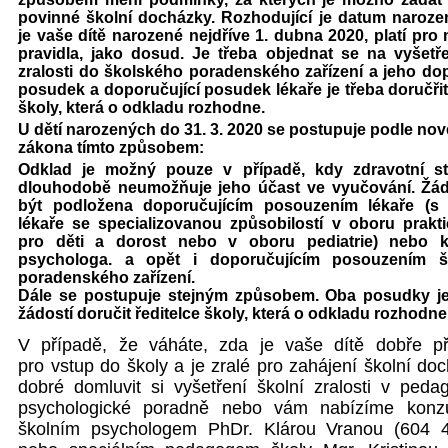
povinné školní docházky.
Rozhodující je datum naroze
je vaše
dítě narozené nejdříve 1. dubna 2020, platí pro 
pravidla, jako dosud.
Je třeba objednat se na vyšetře
zralosti do školského poradenského zařízení a jeho dop
posudek a doporučující posudek lékaře je třeba doručřit
školy, která o odkladu rozhodne.
U dětí narozených do 31. 3. 2020 se postupuje podle nov
zákona tímto způsobem:
Odklad je možný pouze v případě, kdy zdravotní st
dlouhodobě neumožňuje jeho účast ve vyučování. Žá
být podložena doporučujícím posouzením lékaře (s 
lékaře se specializovanou způsobilostí v oboru prakti
pro děti a dorost nebo v oboru pediatrie) nebo kl
psychologa. a opět i doporučujícím posouzením š
poradenského zařízení.
Dále se postupuje stejným způsobem. Oba posudky j
žádostí doručit ředitelce školy, která o odkladu rozhodne
V případě, že váháte, zda je vaše dítě dobře př
pro vstup do školy a je zralé pro zahájení školní doc
dobré domluvit si vyšetření školní zralosti v peda
psychologické poradně nebo vám nabízíme konzu
školním psychologem PhDr. Klárou Vranou (604 