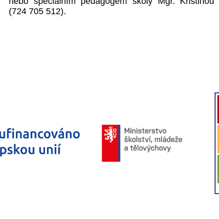
nebo speciálním pedagogem školy Mgr. Kristinou
(724 705 512).