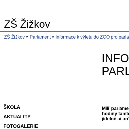
ZŠ Žižkov
ZŠ Žižkov
Parlament
Informace k výletu do ZOO pro parl
INF
PAR
ŠKOLA
Milí parlam
hodiny tamt
AKTUALITY
jídelně si u
FOTOGALERIE