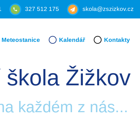
1
327 512 175
skola@zszizkov.cz
Meteostanice
Kalendář
Kontakty
 škola Žižkov
 na každém z nás...