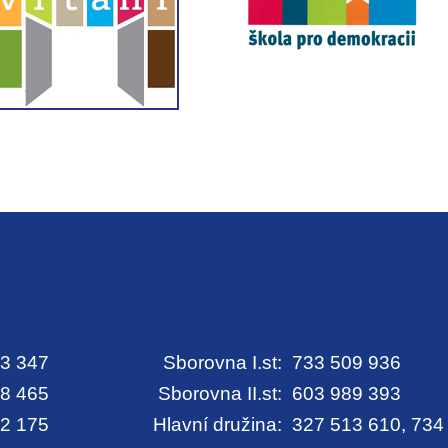
3 347
Sborovna I.st:
733 509 936
8 465
Sborovna II.st:
603 989 393
2 175
Hlavní družina:
327 513 610, 734