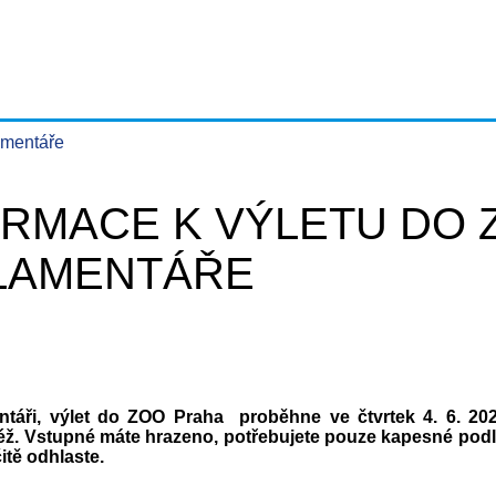
amentáře
ORMACE K VÝLETU DO 
LAMENTÁŘE
entáři, výlet do ZOO Praha proběhne
ve čtvrtek 4. 6. 20
éž.
Vstupné máte hrazeno, potřebujete pouze kapesné podl
rčitě odhlaste.