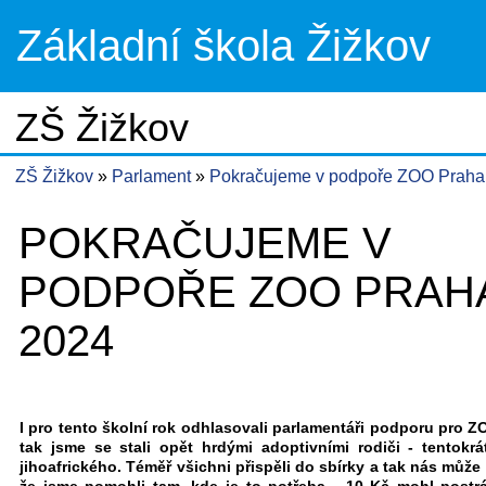
Základní škola Žižkov
ZŠ Žižkov
ZŠ Žižkov
Parlament
Pokračujeme v podpoře ZOO Praha
POKRAČUJEME V
PODPOŘE ZOO PRAHA
2024
I pro tento školní rok odhlasovali parlamentáři podporu pro Z
tak jsme se stali opět hrdými adoptivními rodiči - tentokrá
jihoafrického. Téměř všichni přispěli do sbírky a tak nás může 