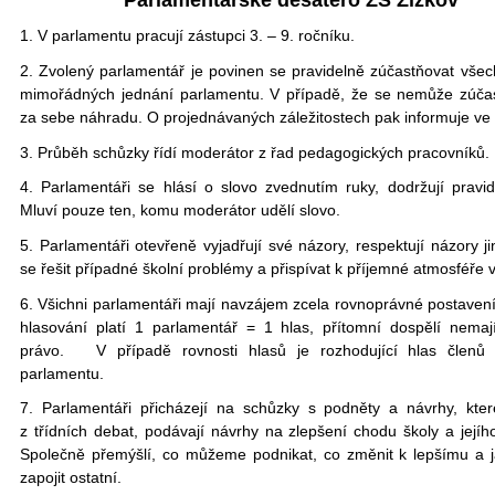
1. V parlamentu pracují zástupci 3. – 9. ročníku.
2. Zvolený parlamentář je povinen se pravidelně zúčastňovat všec
mimořádných jednání parlamentu. V případě, že se nemůže zúčastn
za sebe náhradu. O projednávaných záležitostech pak informuje ve 
3. Průběh schůzky řídí moderátor z řad pedagogických pracovníků.
4. Parlamentáři se hlásí o slovo zvednutím ruky, dodržují pravid
Mluví pouze ten, komu moderátor udělí slovo.
5. Parlamentáři otevřeně vyjadřují své názory, respektují názory ji
se řešit případné školní problémy a přispívat k příjemné atmosféře v
6. Všichni parlamentáři mají navzájem zcela rovnoprávné postavení
hlasování platí 1 parlamentář = 1 hlas, přítomní dospělí nemaj
právo. V případě rovnosti hlasů je rozhodující hlas členů
parlamentu.
7. Parlamentáři přicházejí na schůzky s podněty a návrhy, kte
z třídních debat, podávají návrhy na zlepšení chodu školy a jejíh
Společně přemýšlí, co můžeme podnikat, co změnit k lepšímu a 
zapojit ostatní.