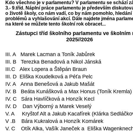
Kdo všechno je v parlamentu? V parlamentu se schází z
3.- 9.tříd. Náplní práce parlamentu je především diskutov
o životě školy, co nám vadí, co by nám pomohlo, hledání
problémů a vyhlašování akcí. Dále najdete jména parlam
na které se můžete tento školní rok obracet...
Zástupci tříd školního parlamentu ve školním 
2025//2026
III. A Marek Lacman a Toník Jabůrek
III. B Terezka Benadová a Nikol Jánská
III.C Alex Lopera a Štěpán Braun
III. D Eliška Koudelková a Péťa Pelc
IV. A Anna Benešová a Jakub Mašát
IV. B Beáta Kunášková a Max Honus (Toník Kreml
IV. C Sára Havlíčková a Honzík Kecl
IV. D Dan Výborný a Marek Veselý
V. A Kryštof Alt a Jakub Kacafírek (Klárka Sedláč
V .B Bára Kukralová a Honzík Komárek
V. C Otík Alka, Vašík Janeček a Eliška Wagenkne