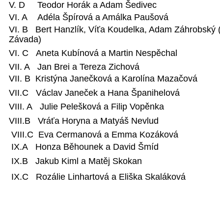
V. D Teodor Horák a Adam Šedivec
VI. A Adéla Špírová a Amálka Paušová
VI. B Bert Hanzlík, Víťa Koudelka, Adam Záhrobský
Závada)
VI. C
Aneta Kubínová a Martin Nespěchal
VII. A Jan Brei a Tereza Zichová
VII. B Kristýna Janečková a Karolína Mazačová
VII.C
Václav Janeček a Hana Španihelová
VIII. A Julie Pelešková a Filip Vopěnka
VIII.B Vráťa Horyna a Matyáš Nevlud
VIII.C Eva Cermanová a Emma Kozáková
IX.A Honza Běhounek a David Šmíd
IX.B
Jakub Kiml a Matěj Skokan
IX.C
Rozálie Linhartová a Eliška Skaláková