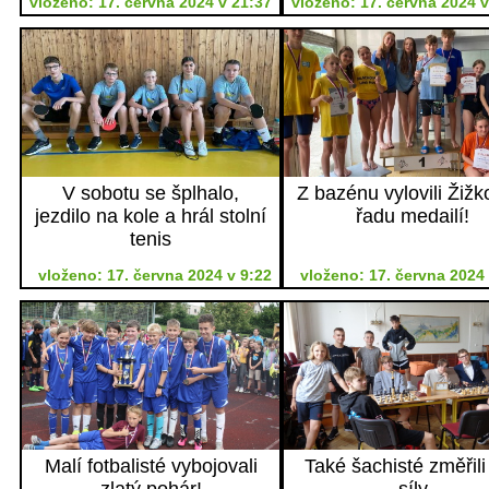
vloženo: 17. června 2024 v 21:37
vloženo: 17. června 2024 v
V sobotu se šplhalo,
Z bazénu vylovili Žižk
jezdilo na kole a hrál stolní
řadu medailí!
tenis
vloženo: 17. června 2024 v 9:22
vloženo: 17. června 2024 
Malí fotbalisté vybojovali
Také šachisté změřili
zlatý pohár!
síly