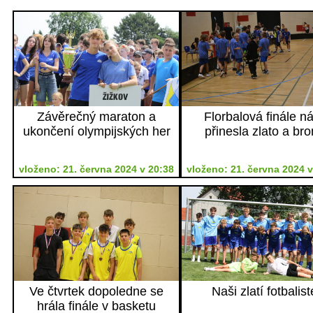
Závěrečný maraton a
Florbalová finále n
ukončení olympijských her
přinesla zlato a bro
vloženo: 21. června 2024 v 20:38
vloženo: 21. června 2024 v
Ve čtvrtek dopoledne se
Naši zlatí fotbalist
hrála finále v basketu