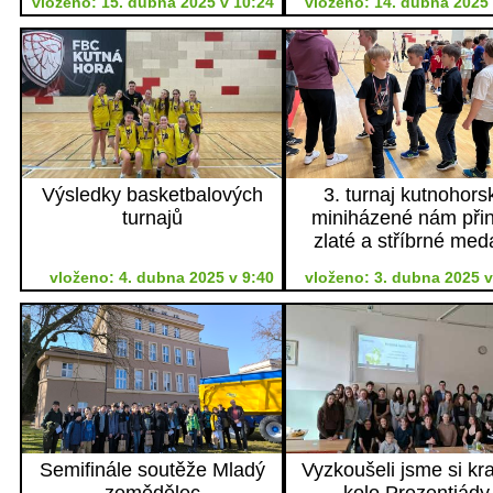
vloženo: 15. dubna 2025 v 10:24
vloženo: 14. dubna 2025 
Výsledky basketbalových
3. turnaj kutnohors
turnajů
miniházené nám přin
zlaté a stříbrné med
vloženo: 4. dubna 2025 v 9:40
vloženo: 3. dubna 2025 v
Semifinále soutěže Mladý
Vyzkoušeli jsme si kr
zemědělec
kolo Prezentiády