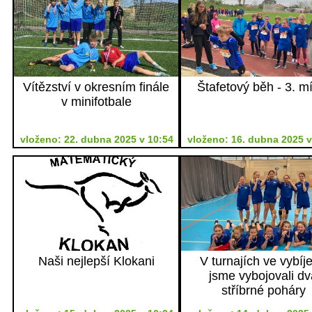
Vítězství v okresním finále
Štafetový běh - 3. m
v minifotbale
vloženo: 22. dubna 2025 v 10:54
vloženo: 16. dubna 2025 v
Naši nejlepší Klokani
V turnajích ve vybíj
jsme vybojovali dv
stříbrné poháry