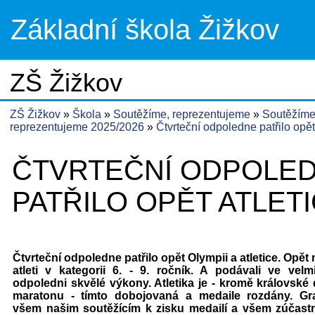
Základní škola Žižkov
ZŠ Žižkov
ZŠ Žižkov
Škola
Soutěžíme, reprezentujeme
Soutěžíme
reprezentujeme 2025/2026
Čtvrteční odpoledne patřilo opět
ČTVRTEČNÍ ODPOLE
PATŘILO OPĚT ATLET
Čtvrteční odpoledne patřilo opět Olympii a atletice. Opět 
atleti v kategorii 6. - 9. ročník. A podávali ve vel
odpoledni skvělé výkony. Atletika je - kromě královské 
maratonu - tímto dobojovaná a medaile rozdány. Gr
všem našim soutěžícím k zisku medailí a všem zúčas