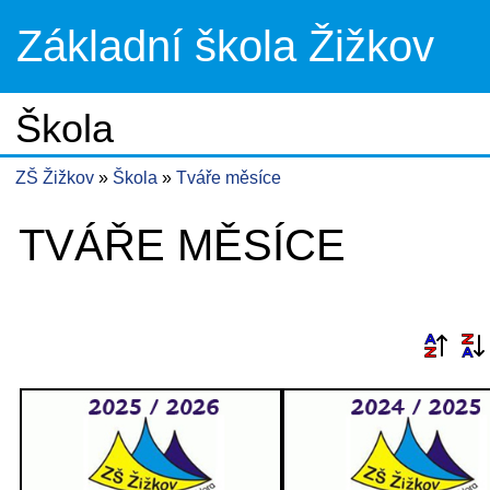
Základní škola Žižkov
Škola
ZŠ Žižkov
Škola
Tváře měsíce
TVÁŘE MĚSÍCE