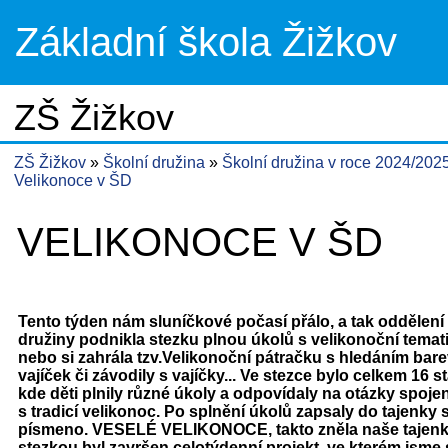
Základní škola Žižkov
ZŠ Žižkov
ZŠ Žižkov
Školní družina
Školní družina v roce 2024/202
Velikonoce v ŠD
VELIKONOCE V ŠD
Tento týden nám sluníčkové počasí přálo, a tak oddělení 
družiny podnikla stezku plnou úkolů s velikonoční temat
nebo si zahrála tzv.Velikonoční pátračku s hledáním bar
vajíček či závodily s vajíčky... Ve stezce bylo celkem 16 s
kde děti plnily různé úkoly a odpovídaly na otázky spoje
s tradicí velikonoc. Po splnění úkolů zapsaly do tajenky
písmeno. VESELÉ VELIKONOCE, takto zněla naše tajenk
stezkou byl završen celotýdenní projekt, ve kterém jsme 