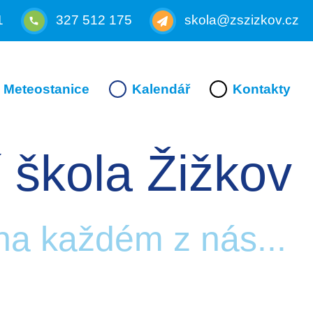
1
327 512 175
skola@zszizkov.cz
Meteostanice
Kalendář
Kontakty
 škola Žižkov
 na každém z nás...