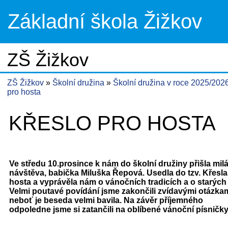
Základní škola Žižkov
ZŠ Žižkov
ZŠ Žižkov
Školní družina
Školní družina v roce 2025/202
pro hosta
KŘESLO PRO HOSTA
Ve středu 10.prosince k nám do školní družiny přišla mil
návštěva, babička Miluška Řepová. Usedla do tzv. Křesla
hosta a vyprávěla nám o vánočních tradicích a o starých
Velmi poutavé povídání jsme zakončili zvídavými otázkami
neboť je beseda velmi bavila. Na závěr příjemného
odpoledne jsme si zatančili na oblíbené vánoční písničky