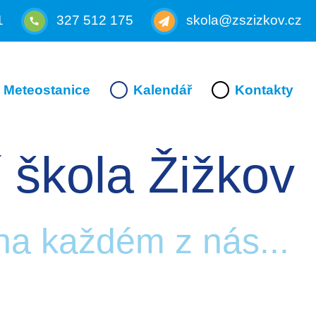
1
327 512 175
skola@zszizkov.cz
Meteostanice
Kalendář
Kontakty
 škola Žižkov
 na každém z nás...