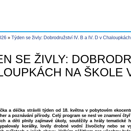
2026
Týden se živly: Dobrodružství IV. B a IV. D v Chaloupkách
N SE ŽIVLY: DOBRODRUŽ
LOUPKÁCH NA ŠKOLE 
éčka a déčka strávili týden od 18. května v pobytovém ekocen
, her a poznávání přírody. Celý program se nesl ve znamení čty
ch a děti plnily zajímavé úkoly, soutěžily a hrály tematické 
vypalovaly korálky, lovily drobné vodní živočichy nebo se 