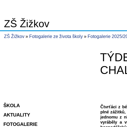
ZŠ Žižkov
ZŠ Žižkov
Fotogalerie ze života školy
Fotogalerie 2025/
TÝDE
CHA
ŠKOLA
Čtvrťáci z b
plné zážitků
AKTUALITY
jednomu z ni
vyráběly a 
FOTOGALERIE