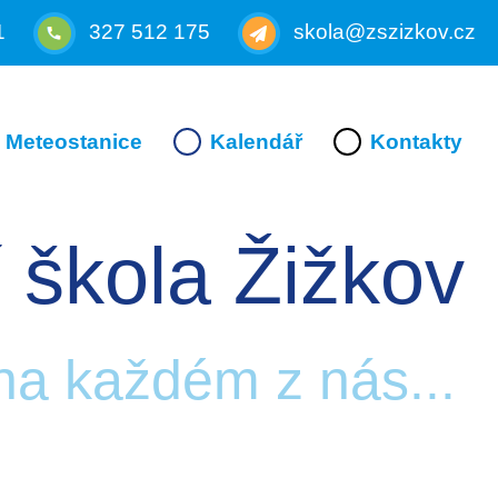
1
327 512 175
skola@zszizkov.cz
Meteostanice
Kalendář
Kontakty
 škola Žižkov
 na každém z nás...