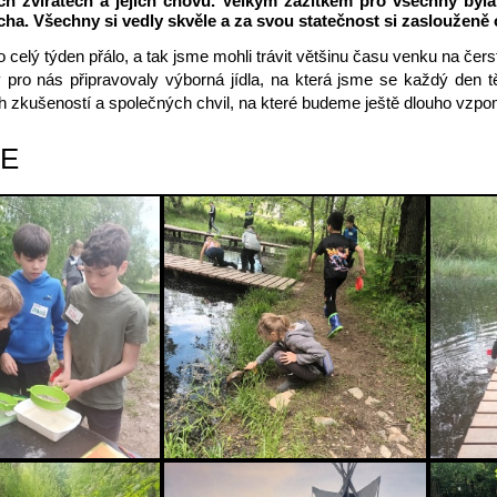
h zvířatech a jejich chovu. Velkým zážitkem pro všechny byla 
ha. Všechny si vedly skvěle a za svou statečnost si zasloužen
celý týden přálo, a tak jsme mohli trávit většinu času venku na če
 pro nás připravovaly výborná jídla, na která jsme se každý den t
ch zkušeností a společných chvil, na které budeme ještě dlouho vzpo
IE