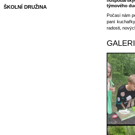
hospodářskýc
týmového duc
ŠKOLNÍ DRUŽINA
Počasí nám po 
paní kuchařky
radosti, nový
GALER