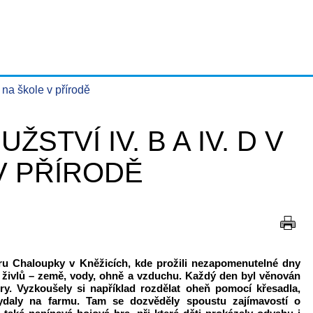
 na škole v přírodě
STVÍ IV. B A IV. D V
V PŘÍRODĚ
tru Chaloupky v Kněžicích, kde prožili nezapomenutelné dny
ř živlů – země, vody, ohně a vzduchu. Každý den byl věnován
hry. Vyzkoušely si například rozdělat oheň pomocí křesadla,
vydaly na farmu. Tam se dozvěděly spoustu zajímavostí o