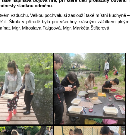
také napínavá bojová hra, při které děti prokázaly odvahu i
ě odnesly sladkou odměnu.
rstvém vzduchu. Velkou pochvalu si zaslouží také místní kuchyně –
ěšili. Škola v přírodě byla pro všechny krásným zážitkem plným
mínat. Mgr. Miroslava Falgeová, Mgr. Markéta Štifterová