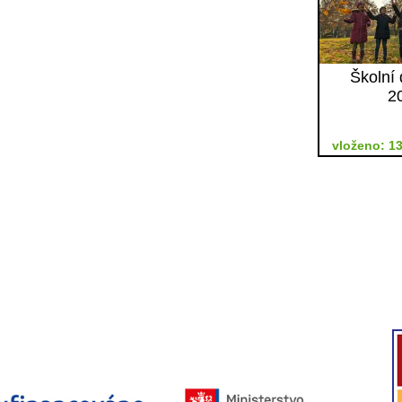
Školní 
2
vloženo: 13