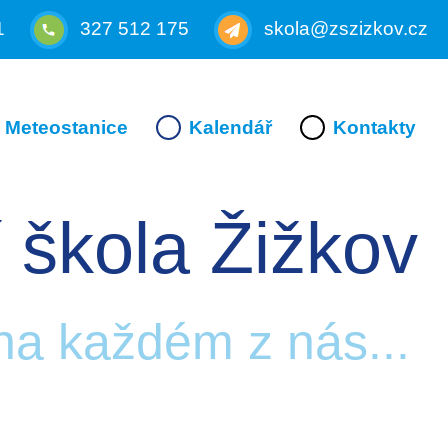
1
327 512 175
skola@zszizkov.cz
Meteostanice
Kalendář
Kontakty
 škola Žižkov
 na každém z nás...