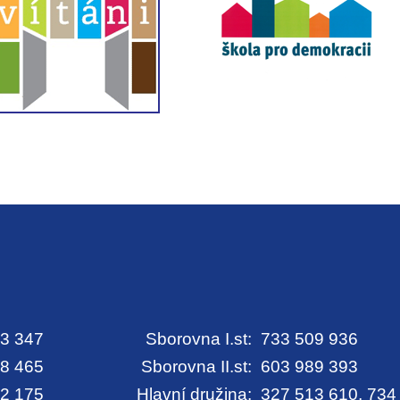
3 347
Sborovna I.st:
733 509 936
8 465
Sborovna II.st:
603 989 393
2 175
Hlavní družina:
327 513 610, 734