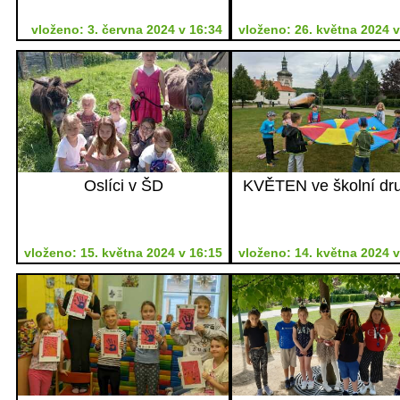
vloženo: 3. června 2024 v 16:34
vloženo: 26. května 2024 v
Oslíci v ŠD
KVĚTEN ve školní dr
vloženo: 15. května 2024 v 16:15
vloženo: 14. května 2024 v