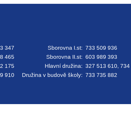
3 347
Sborovna I.st:
733 509 936
8 465
Sborovna II.st:
603 989 393
2 175
Hlavní družina:
327 513 610, 734
9 910
Družina v budově školy:
733 735 882