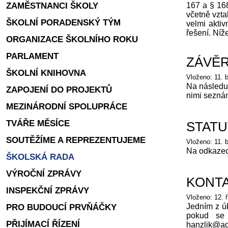
ZAMĚSTNANCI ŠKOLY
167 a § 168
včetně vztah
ŠKOLNÍ PORADENSKÝ TÝM
velmi aktiv
řešení. Níž
ORGANIZACE ŠKOLNÍHO ROKU
PARLAMENT
ZÁVĚR
ŠKOLNÍ KNIHOVNA
Vloženo: 11. 
Na následuj
ZAPOJENÍ DO PROJEKTŮ
nimi sezná
MEZINÁRODNÍ SPOLUPRÁCE
TVÁŘE MĚSÍCE
STATU
SOUTĚŽÍME A REPREZENTUJEME
Vloženo: 11. 
Na odkazech
ŠKOLSKÁ RADA
VÝROČNÍ ZPRÁVY
KONTA
INSPEKČNÍ ZPRÁVY
Vloženo: 12. ř
PRO BUDOUCÍ PRVŇÁČKY
Jedním z úk
pokud se 
PŘIJÍMACÍ ŘÍZENÍ
hanzlik@adv