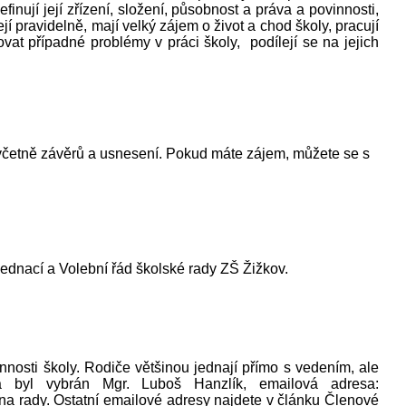
nují její zřízení, složení, působnost a práva a povinnosti,
í pravidelně, mají velký zájem o život a chod školy, pracují
ovat případné problémy v práci školy, podílejí se na jejich
 včetně závěrů a usnesení. Pokud máte zájem, můžete se s
ednací a Volební řád školské rady ZŠ Žižkov.
innosti školy. Rodiče většinou jednají přímo s vedením, ale
a byl vybrán Mgr. Luboš Hanzlík, emailová adresa:
na rady. Ostatní emailové adresy najdete v článku Členové