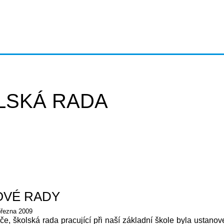
LSKÁ RADA
OVÉ RADY
března 2009
če, školská rada pracující při naší základní škole
byla ustanov