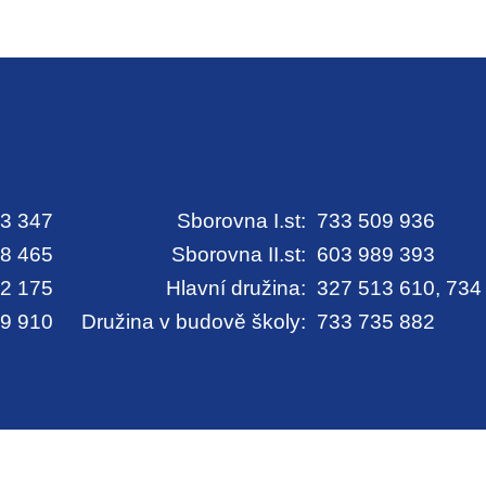
3 347
Sborovna I.st:
733 509 936
8 465
Sborovna II.st:
603 989 393
2 175
Hlavní družina:
327 513 610, 734
9 910
Družina v budově školy:
733 735 882