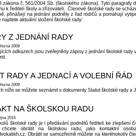
 zákona č. 561/2004 Sb. (školského zákona). Tyto paragrafy defi
u k řediteli školy a zřizovateli. Č
lenové školské rady se scházej
ně, přinášejí na jednání podněty z řad rodičů a pomáhají vytip
e najdete aktuální složení školské rady:
Y Z JEDNÁNÍ RADY
března 2009
ících odkazech jsou zveřejněny zápisy z jednání školské rady
mit.
T RADY A JEDNACÍ A VOLEBNÍ ŘÁD
března 2009
 níže se můžete seznámit s dokumenty Statut školské rady a J
KT NA ŠKOLSKOU RADU
íjna 2015
olů školské rady je i předávání podnětů řediteli ke zlepšení č
chcete obrátit na školskou radu, jako kontaktní osob
okatikh.cz. Obrátit se samozřejmě můžete na kteréhokoliv čle