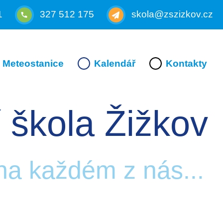
1
327 512 175
skola@zszizkov.cz
Meteostanice
Kalendář
Kontakty
 škola Žižkov
 na každém z nás...