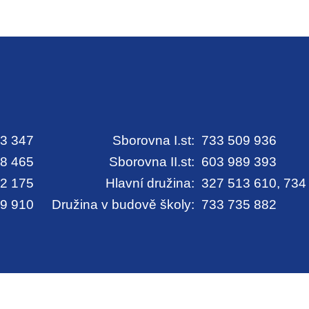
3 347
Sborovna I.st:
733 509 936
8 465
Sborovna II.st:
603 989 393
2 175
Hlavní družina:
327 513 610, 734
9 910
Družina v budově školy:
733 735 882