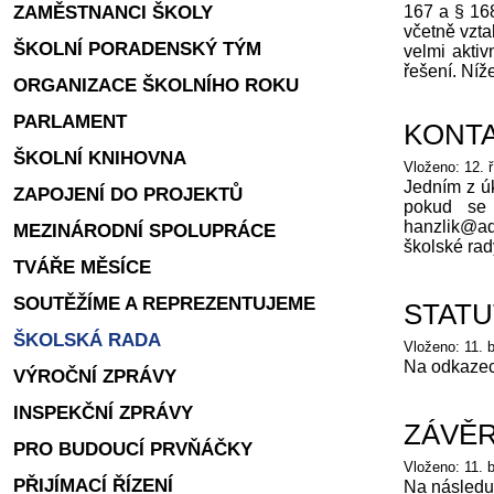
ZAMĚSTNANCI ŠKOLY
167 a § 168
včetně vztah
ŠKOLNÍ PORADENSKÝ TÝM
velmi aktiv
řešení. Níž
ORGANIZACE ŠKOLNÍHO ROKU
PARLAMENT
KONTA
ŠKOLNÍ KNIHOVNA
Vloženo: 12. ř
Jedním z úk
ZAPOJENÍ DO PROJEKTŮ
pokud se 
hanzlik@adv
MEZINÁRODNÍ SPOLUPRÁCE
školské ra
TVÁŘE MĚSÍCE
SOUTĚŽÍME A REPREZENTUJEME
STATU
ŠKOLSKÁ RADA
Vloženo: 11. 
Na odkazech
VÝROČNÍ ZPRÁVY
INSPEKČNÍ ZPRÁVY
ZÁVĚR
PRO BUDOUCÍ PRVŇÁČKY
Vloženo: 11. 
PŘIJÍMACÍ ŘÍZENÍ
Na následuj