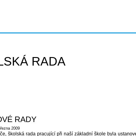
LSKÁ RADA
OVÉ RADY
března 2009
če, školská rada pracující při naší základní škole
byla ustanov