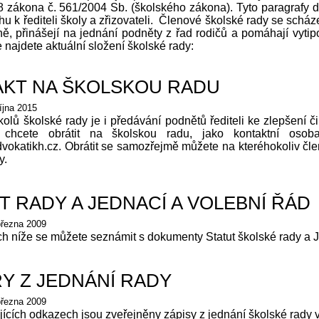
 zákona č. 561/2004 Sb. (školského zákona). Tyto paragrafy defi
u k řediteli školy a zřizovateli. Č
lenové školské rady se scházej
ně, přinášejí na jednání podněty z řad rodičů a pomáhají vytip
e najdete aktuální složení školské rady:
KT NA ŠKOLSKOU RADU
íjna 2015
olů školské rady je i předávání podnětů řediteli ke zlepšení č
chcete obrátit na školskou radu, jako kontaktní osob
okatikh.cz. Obrátit se samozřejmě můžete na kteréhokoliv čle
dy.
T RADY A JEDNACÍ A VOLEBNÍ ŘÁD
března 2009
 níže se můžete seznámit s dokumenty Statut školské rady a J
Y Z JEDNÁNÍ RADY
března 2009
ících odkazech jsou zveřejněny zápisy z jednání školské rady