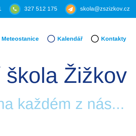
1
327 512 175
skola@zszizkov.cz
Meteostanice
Kalendář
Kontakty
 škola Žižkov
 na každém z nás...