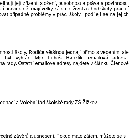
nují její zřízení, složení, působnost a práva a povinnosti,
í pravidelně, mají velký zájem o život a chod školy, pracují
ovat případné problémy v práci školy, podílejí se na jejich
innosti školy. Rodiče většinou jednají přímo s vedením, ale
a byl vybrán Mgr. Luboš Hanzlík, emailová adresa:
na rady. Ostatní emailové adresy najdete v článku Členové
ednací a Volební řád školské rady ZŠ Žižkov.
 včetně závěrů a usnesení. Pokud máte zájem, můžete se s