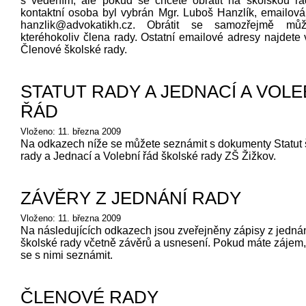
s vedením, ale pokud se chcete obrátit na školskou ra
kontaktní osoba byl vybrán Mgr. Luboš Hanzlík, emailová
hanzlik@advokatikh.cz. Obrátit se samozřejmě mů
kteréhokoliv člena rady. Ostatní emailové adresy najdete 
Členové školské rady.
STATUT RADY A JEDNACÍ A VOLE
ŘÁD
Vloženo: 11. března 2009
Na odkazech níže se můžete seznámit s dokumenty Statut 
rady a Jednací a Volební řád školské rady ZŠ Žižkov.
ZÁVĚRY Z JEDNÁNÍ RADY
Vloženo: 11. března 2009
Na následujících odkazech jsou zveřejněny zápisy z jedná
školské rady včetně závěrů a usnesení. Pokud máte zájem
se s nimi seznámit.
ČLENOVÉ RADY