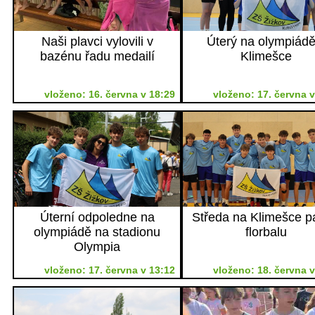
Naši plavci vylovili v
Úterý na olympiádě
bazénu řadu medailí
Klimešce
vloženo: 16. června v 18:29
vloženo: 17. června v
Úterní odpoledne na
Středa na Klimešce pa
olympiádě na stadionu
florbalu
Olympia
vloženo: 17. června v 13:12
vloženo: 18. června v