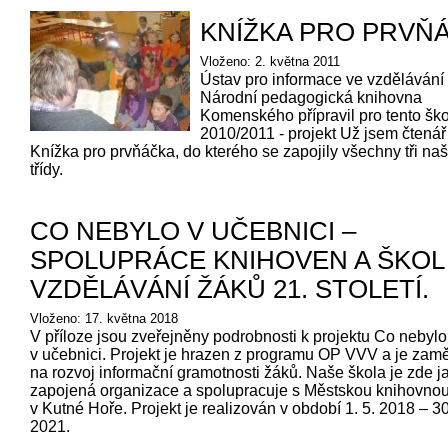
KNÍŽKA PRO PRVŇ
Vloženo: 2. května 2011
Ústav pro informace ve vzdělávání 
Národní pedagogická knihovna
Komenského přípravil pro tento škol
2010/2011 - projekt Už jsem čtenář 
Knížka pro prvňáčka, do kterého se zapojily všechny tři naš
třídy.
CO NEBYLO V UČEBNICI –
SPOLUPRÁCE KNIHOVEN A ŠKOL
VZDĚLÁVÁNÍ ŽÁKŮ 21. STOLETÍ.
Vloženo: 17. května 2018
V příloze jsou zveřejněny podrobnosti k projektu Co nebylo
v učebnici. Projekt je hrazen z programu OP VVV a je zam
na rozvoj informační gramotnosti žáků. Naše škola je zde j
zapojená organizace a spolupracuje s Městskou knihovno
v Kutné Hoře. Projekt je realizován v období 1. 5. 2018 – 30
2021.