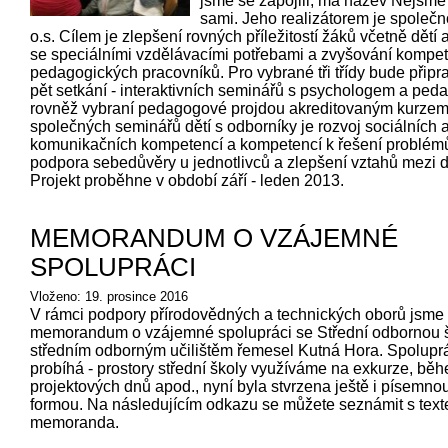
jsme se zapojili, má název Nejsme
sami. Jeho realizátorem je společno
o.s. Cílem je zlepšení rovných příležitostí žáků včetně dětí 
se speciálními vzdělávacími potřebami a zvyšování kompe
pedagogických pracovníků. Pro vybrané tři třídy bude přip
pět setkání - interaktivních seminářů s psychologem a pe
rovněž vybraní pedagogové projdou akreditovaným kurzem
společných seminářů dětí s odborníky je rozvoj sociálních 
komunikačních kompetencí a kompetencí k řešení problém
podpora sebedůvěry u jednotlivců a zlepšení vztahů mezi d
Projekt proběhne v období září - leden 2013.
MEMORANDUM O VZÁJEMNÉ
SPOLUPRÁCI
Vloženo: 19. prosince 2016
V rámci podpory přírodovědných a technických oborů jsme 
memorandum o vzájemné spolupráci se Střední odbornou 
středním odborným učilištěm řemesel Kutná Hora. Spoluprá
probíhá - prostory střední školy využíváme na exkurze, bě
projektových dnů apod., nyní byla stvrzena ještě i písemno
formou. Na následujícím odkazu se můžete seznámit s tex
memoranda.