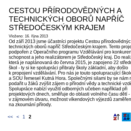
CESTOU PŘÍRODOVĚDNÝCH A
TECHNICKÝCH OBORŮ NAPŘÍČ
STŘEDOČESKÝM KRAJEM
Vloženo: 16. října 2013
Od září 2013 jsme účastníci projektu Cestou přírodovědnýc
technických oborů napříč Středočeským krajem. Tento proje
podpořen z Operačního programu Vzdělávání pro konkure
schopnost a jeho realizátorem je Středočeský kraj. Do real
která je naplánovaná do června 2015, je zapojeno 22 střed
škol - ty si ke spolupráci přibraly školy základní, aby došlo
k propojení vzdělávání. Pro nás je touto spolupracující šk
a SOU řemesel Kutná Hora. Společnými silami by se nám 
podařit u žáků zvýšit zájem o přírodní vědy a technické vzd
Spolupráce nabízí využití odborných učeben například při
projektových dnech, směřuje do oblasti volného času dětí -
v zájmovém útvaru, možnost víkendových výjezdů zaměře
na zkoumání přírody.
<<
<
1
2