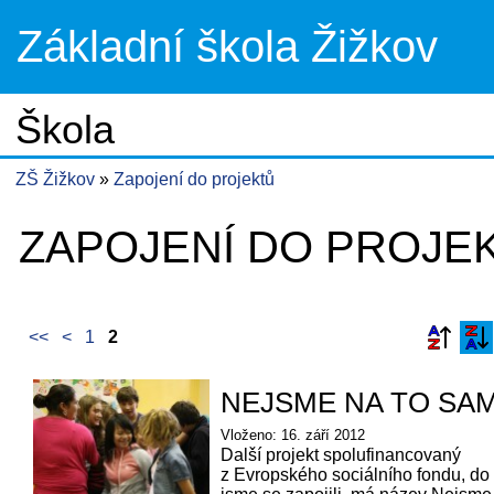
Základní škola Žižkov
Škola
ZŠ Žižkov
Zapojení do projektů
ZAPOJENÍ DO PROJE
<<
<
1
2
NEJSME NA TO SAM
Vloženo: 16. září 2012
Další projekt spolufinancovaný
z Evropského sociálního fondu, do